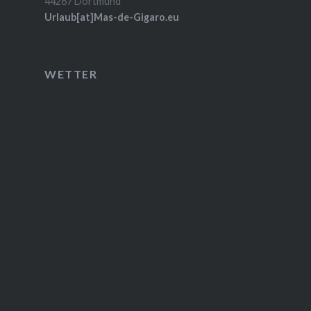
44267 Dortmund
Urlaub[at]Mas-de-Gigaro.eu
WETTER