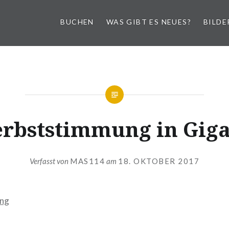
BUCHEN
WAS GIBT ES NEUES?
BILDE
rbststimmung in Gig
Verfasst von
MAS114
am
18. OKTOBER 2017