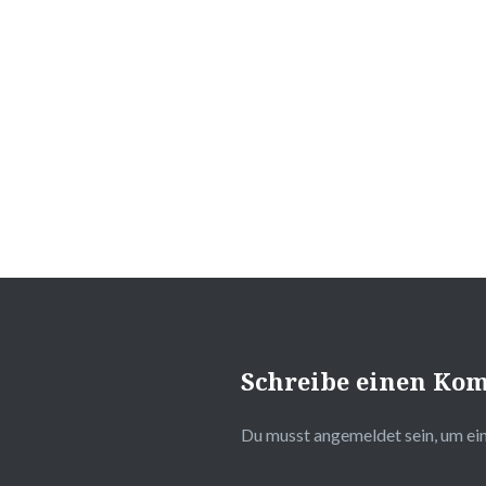
Beitragsnavigation
Schreibe einen Ko
Du musst
angemeldet
sein, um e