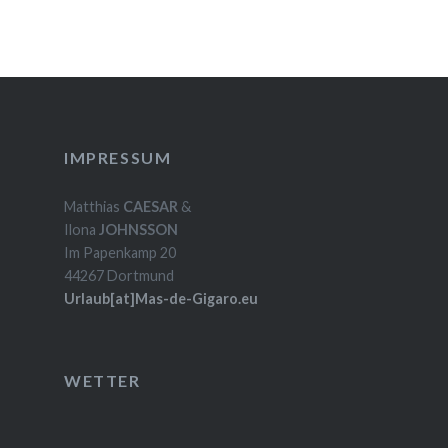
IMPRESSUM
Matthias
CAESAR
&
Ilona
JOHNSSON
Im Papenkamp 20
44267 Dortmund
Urlaub[at]Mas-de-Gigaro.eu
WETTER