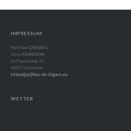
IMPRESSUM
Matthias
CAESAR
&
Ilona
JOHNSSON
Im Papenkamp 20
44267 Dortmund
Urlaub[at]Mas-de-Gigaro.eu
WETTER