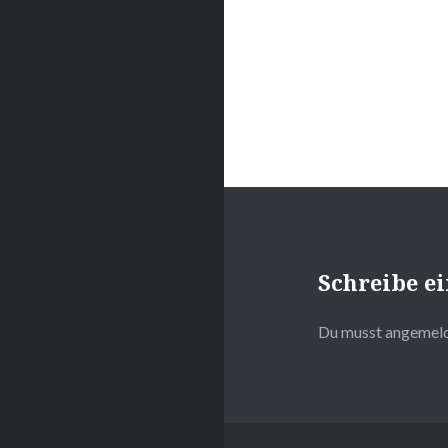
Schreibe 
Du musst
angemel