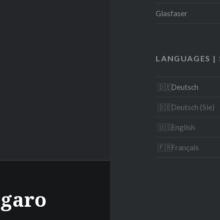
Glasfaser
LANGUAGES |
Deutsch
Deutsch (Sie)
English
Français
igaro