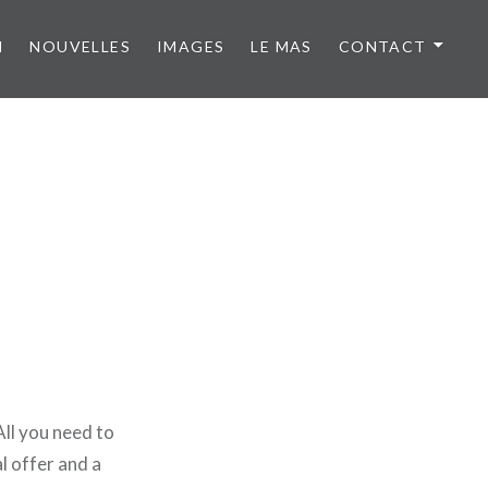
N
NOUVELLES
IMAGES
LE MAS
CONTACT
ll you need to
al offer and a