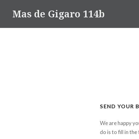
Accéder
Mas de Gigaro 114b
au
contenu
principal
SEND YOUR 
We are happy you
do is to fill in 