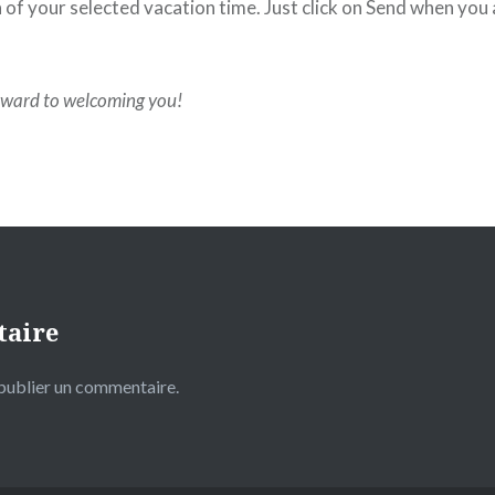
of your selected vacation time. Just click on Send when you ar
rward to welcoming you!
taire
publier un commentaire.