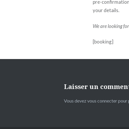
pre-confirmation 
your details.
We are looking fo
[booking]
Laisser un commen
Vous devez
vous connecter
pour 